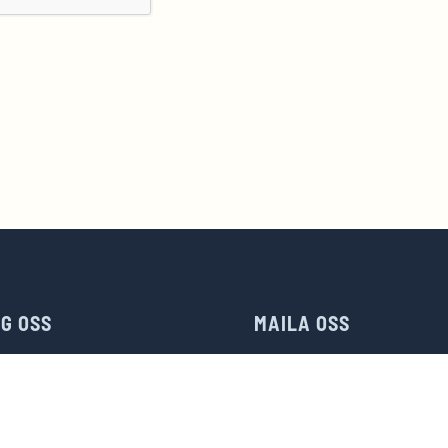
NG OSS
MAILA OSS
TELEFON
E-POST

0410 – 35 33 20
info@ait-automation.s