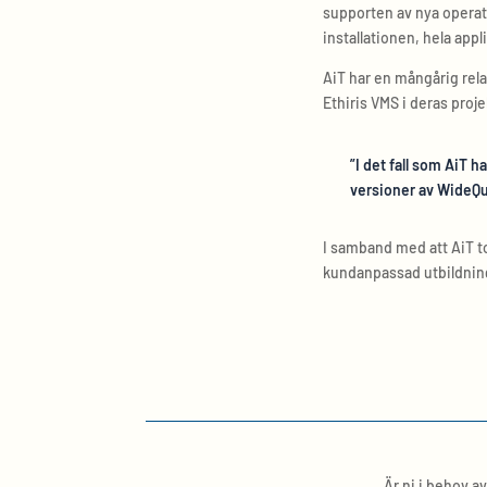
supporten av nya operati
installationen, hela app
AiT har en mångårig rel
Ethiris VMS i deras proje
”I det fall som AiT 
versioner av WideQui
I samband med att AiT t
kundanpassad utbildning 
Är ni i behov a