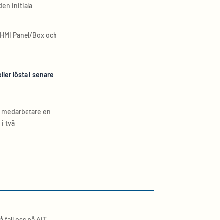
en initiala
 HMI Panel/Box och
ller lösta i senare
as medarbetare en
i två
 fall oss på AiT