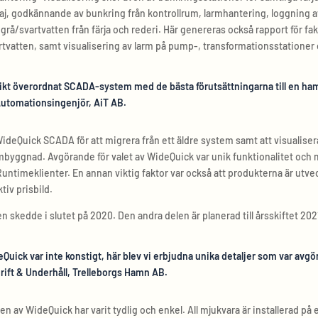
 kaj, godkännande av bunkring från kontrollrum, larmhantering, loggning a
rå/svartvatten från färja och rederi. Här genereras också rapport för fa
tvatten, samt visualisering av larm på pump-, transformationsstationer
nikt överordnat SCADA-system med de bästa förutsättningarna till en ham
Automationsingenjör, AiT AB.
ideQuick SCADA för att migrera från ett äldre system samt att visualise
yggnad. Avgörande för valet av WideQuick var unik funktionalitet och 
ntimeklienter. En annan viktig faktor var också att produkterna är utve
tiv prisbild.
en skedde i slutet på 2020. Den andra delen är planerad till årsskiftet 20
ideQuick var inte konstigt, här blev vi erbjudna unika detaljer som var av
rift & Underhåll, Trelleborgs Hamn AB.
nen av WideQuick har varit tydlig och enkel. All mjukvara är installerad på 