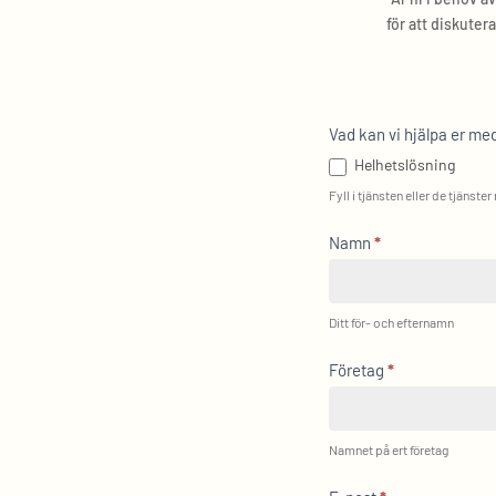
för att diskutera
Kontakt
Vad kan vi hjälpa er me
Helhetslösning
Fyll i tjänsten eller de tjänster
Namn
*
Ditt för- och efternamn
Företag
*
Namnet på ert företag