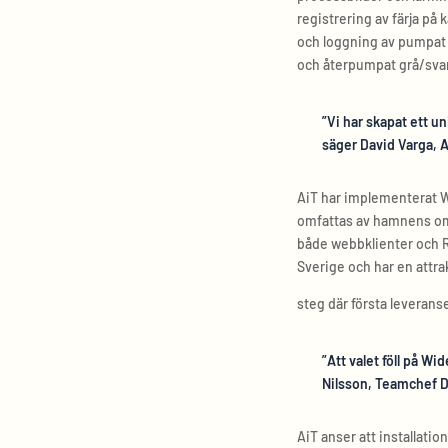
registrering av färja på
och loggning av pumpat g
och återpumpat grå/svar
”Vi har skapat ett u
säger David Varga, 
AiT har implementerat W
omfattas av hamnens omb
både webbklienter och Ru
Sverige och har en attrak
steg där första leverans
”Att valet föll på W
Nilsson, Teamchef D
AiT anser att installatio