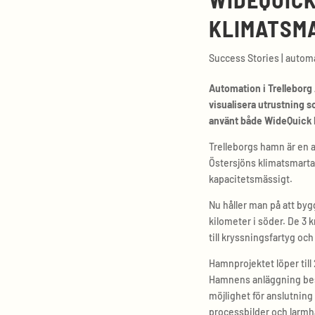
KLIMATSM
Success Stories
|
autom
Automation i Trelleborg
visualisera utrustning 
använt både WideQuick H
Trelleborgs hamn är en a
Östersjöns klimatsmarta
kapacitetsmässigt.
Nu håller man på att by
kilometer i söder. De 3 
till kryssningsfartyg oc
Hamnprojektet löper till
Hamnens anläggning best
möjlighet för anslutning
processbilder och larmha