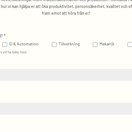
 hur vi kan hjälpa er att öka produktivitet, personsäkerhet, kvalitet och ef
fram emot att höra från er!
d?
*
El & Automation
Tillverkning
Mekanik
 ni vill ha hjälp med