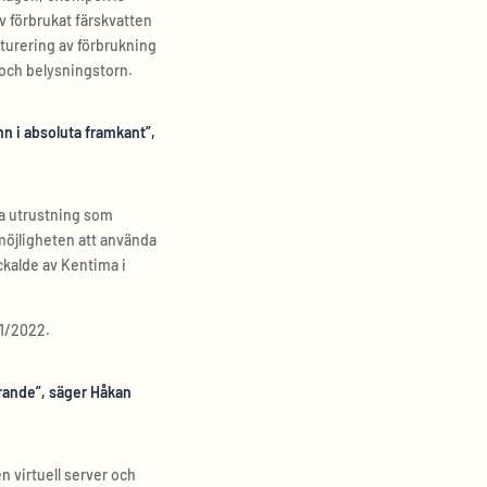
v förbrukat färskvatten
kturering av förbrukning
 och belysningstorn.
n i absoluta framkant”,
ra utrustning som
möjligheten att använda
ckalde av Kentima i
21/2022.
görande”, säger Håkan
en virtuell server och