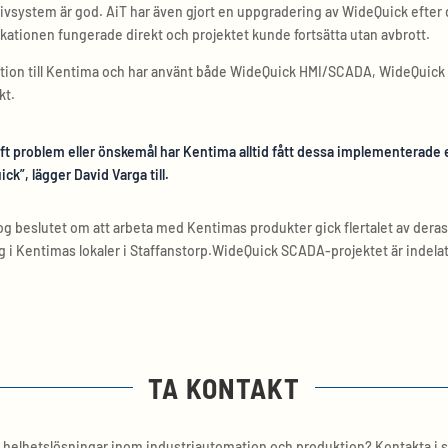
vsystem är god. AiT har även gjort en uppgradering av WideQuick efter d
likationen fungerade direkt och projektet kunde fortsätta utan avbrott.
ation till Kentima och har använt både WideQuick HMI/SCADA, WideQuick
kt.
haft problem eller önskemål har Kentima alltid fått dessa implementerade e
ck”, lägger David Varga till.
og beslutet om att arbeta med Kentimas produkter gick flertalet av der
i Kentimas lokaler i Staffanstorp.WideQuick SCADA-projektet är indelat 
TA KONTAKT
v helhetslösningar inom industriautomation och produktion? Kontakta i så