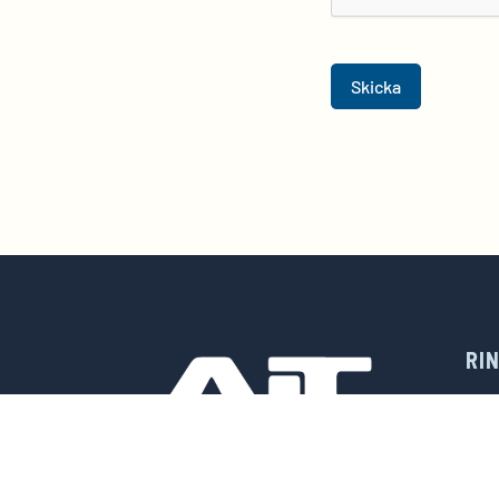
Skicka
RI

FRÅN IDÉ TILL PRODUKTION