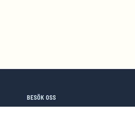
BESÖK OSS
ADRESS

e
Lastvägen 11,
231 62 Trelleborg