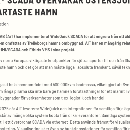
ARTASTE HAMN
ation
 AB (AiT) har implementerat WideQuick SCADA för att migrera från ett äl
som omfattas av Trelleborgs hamns ombyggnad. AiT har en mångårig relati
MI/SCADA och Ethiris VMS i sina projekt.
v norra Europas viktigaste knutpunkter för sjötransporter till och från Sk
ste hamn och det gör att man måste ligga i absoluta framkant, såväl tekn
gga ut hela hamnområdet med 500 000kvm landmassa, vilket gjort att Sveri
km långa pirarna ska inte bara ge hamnen förutsättningar för ett marint l
h byggnader för verksamheter som t.ex. logistik och handel.
 2025 där AiT levererar WideQuick och integrationen för samtliga färjelä
år av många olika system köpta från olika leverantörer. Samtliga syst
 till ett överordnat SCADA via ethernet. Detta används främst för visualis
ntering. Visualisering sker även av bunkringsstationer för samtliga fär